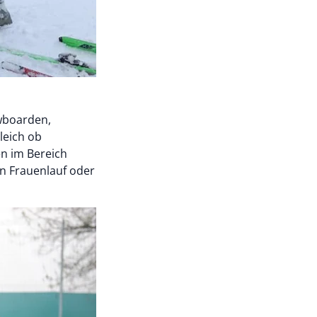
wboarden,
leich ob
en im Bereich
en Frauenlauf oder